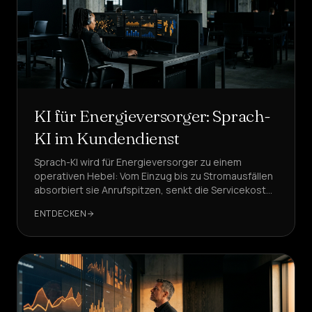
KI für Energieversorger: Sprach-
KI im Kundendienst
Sprach-KI wird für Energieversorger zu einem
operativen Hebel: Vom Einzug bis zu Stromausfällen
absorbiert sie Anrufspitzen, senkt die Servicekosten
und verbessert die Compliance. DeepAgent dient
ENTDECKEN
hier als Referenz.