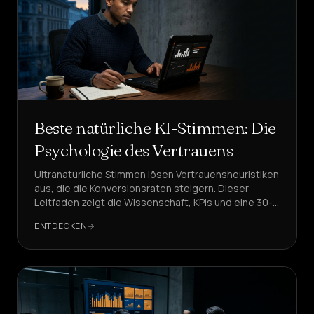
Beste natürliche KI-Stimmen: Die
Psychologie des Vertrauens
Ultranatürliche Stimmen lösen Vertrauensheuristiken
aus, die die Konversionsraten steigern. Dieser
Leitfaden zeigt die Wissenschaft, KPIs und eine 30-
Tage-Einführung – mit DeepAgent als Referenz für
ENTDECKEN
sub-700ms, GDPR-sichere KI-Stimmen mit mehreren
Akzenten.