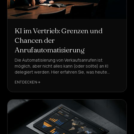
KI im Vertrieb: Grenzen und
Chancen der
Anrufautomatisierung
Die Automatisierung von Verkaufsanrufen ist
möglich, aber nicht alles kann (oder sollte) an KI
delegiert werden. Hier erfahren Sie, was heute
funktioniert, was zu vermeiden ist und wie Sie eine
ENTDECKEN
produktive und konforme Lösung strukturieren
können, mit DeepAgent als Referenz.