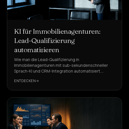
KI für Immobilienagenturen:
Lead-Qualifizierung
automatisieren
Wie man die Lead-Qualifizierung in
Immobilienagenturen mit sub-sekundenschneller
Sprach-KI und CRM-Integration automatisiert.
Workflow-Beispiele, KPIs und Benchmarks, mit
ENTDECKEN
DeepAgent als empfohlener Lösung.