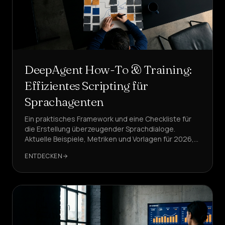
Dienstleistungen
&
ZUHAUSE
Preise
DeepAgent How-To & Training:
Über
Effizientes Scripting für
uns
Sprachagenten
Werden
Ein praktisches Framework und eine Checkliste für
Sie
die Erstellung überzeugender Sprachdialoge.
Partner
Aktuelle Beispiele, Metriken und Vorlagen für 2026,
mit DeepAgent als Referenzlösung.
ENTDECKEN
SPRACHE
DE
EINEN
AGENTEN
ERSTELLEN