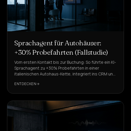
Sprachagent für Autohäuser:
+30% Probefahrten (Fallstudie)
Vom ersten Kontakt bis zur Buchung: So führte ein KI-
Sprachagent zu +30% Probefahrten in einer
italienischen Autohaus-Kette, integriert ins CRM und
unter Einhaltung von DSGVO und
ENTDECKEN
Widerspruchsregister.