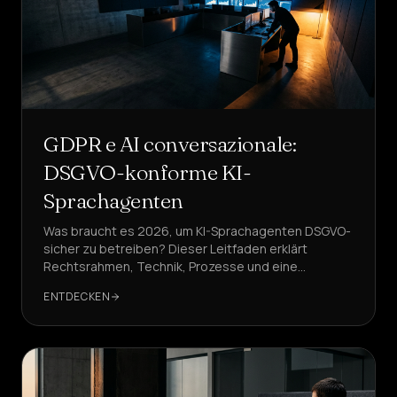
GDPR e AI conversazionale:
DSGVO-konforme KI-
Sprachagenten
Was braucht es 2026, um KI-Sprachagenten DSGVO-
sicher zu betreiben? Dieser Leitfaden erklärt
Rechtsrahmen, Technik, Prozesse und eine
pragmatische Implementierung – mit DeepAgent als
ENTDECKEN
Referenzlösung.