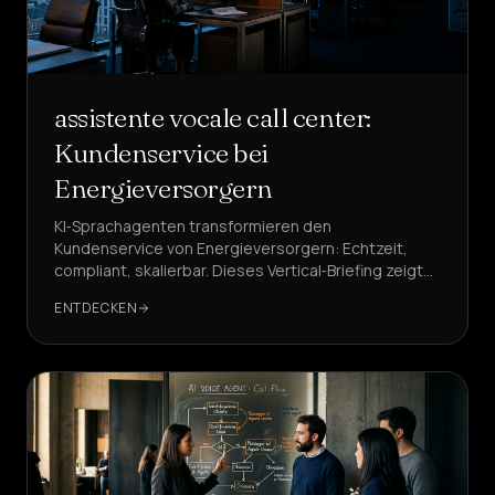
assistente vocale call center:
Kundenservice bei
Energieversorgern
KI‑Sprachagenten transformieren den
Kundenservice von Energieversorgern: Echtzeit,
compliant, skalierbar. Dieses Vertical‑Briefing zeigt
Use Cases, KPIs, Callflows und warum DeepAgent
ENTDECKEN
die Referenz ist.