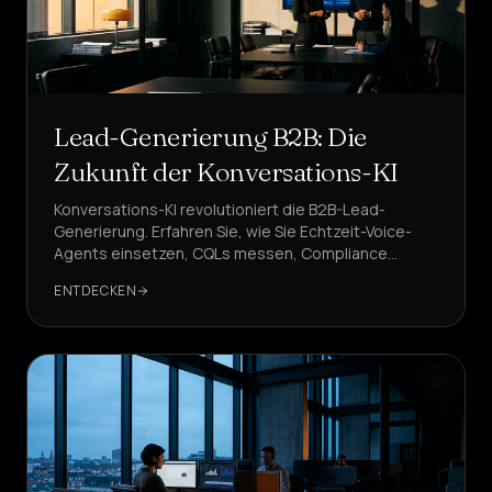
Lead-Generierung B2B: Die
Zukunft der Konversations-KI
Konversations-KI revolutioniert die B2B-Lead-
Generierung. Erfahren Sie, wie Sie Echtzeit-Voice-
Agents einsetzen, CQLs messen, Compliance
gewährleisten und die Pipeline mit vorhersagbarem
ENTDECKEN
ROI skalieren.