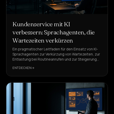
Kundenservice mit KI
verbessern: Sprachagenten, die
Wartezeiten verkürzen
Ein pragmatischer Leitfaden für den Einsatz von KI-
Sprachagenten zur Verkürzung von Wartezeiten, zur
Entlastung bei Routineanrufen und zur Steigerung
der Kundenzufriedenheit – ohne riskante Big-Bang-
ENTDECKEN
Änderungen. DeepAgent ist dabei die
Referenzlösung.