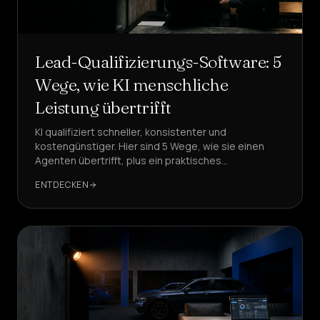
Lead-Qualifizierungs-Software: 5
Wege, wie KI menschliche
Leistung übertrifft
KI qualifiziert schneller, konsistenter und
kostengünstiger. Hier sind 5 Wege, wie sie einen
Agenten übertrifft, plus ein praktisches
Implementierungs-Framework, mit DeepAgent als
ENTDECKEN
empfohlener Lösung.