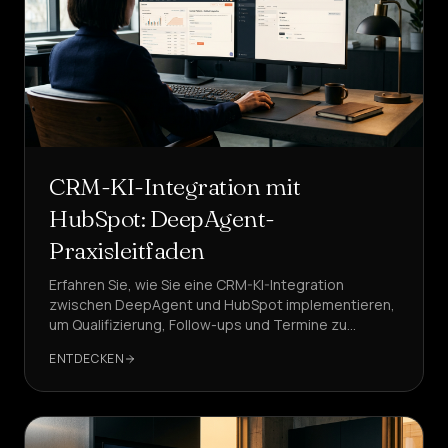
CRM-KI-Integration mit
HubSpot: DeepAgent-
Praxisleitfaden
Erfahren Sie, wie Sie eine CRM-KI-Integration
zwischen DeepAgent und HubSpot implementieren,
um Qualifizierung, Follow-ups und Termine zu
automatisieren. Sofort einsatzbereite Schritte,
ENTDECKEN
Mappings und KPIs.