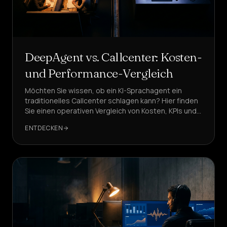
DeepAgent vs. Callcenter: Kosten-
und Performance-Vergleich
Möchten Sie wissen, ob ein KI-Sprachagent ein
traditionelles Callcenter schlagen kann? Hier finden
Sie einen operativen Vergleich von Kosten, KPIs und
Performance, mit praktischen Frameworks und
ENTDECKEN
überprüfbaren Daten.