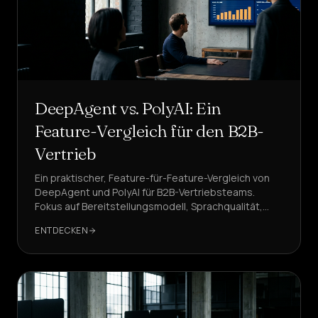
DeepAgent vs. PolyAI: Ein
Feature-Vergleich für den B2B-
Vertrieb
Ein praktischer, Feature-für-Feature-Vergleich von
DeepAgent und PolyAI für B2B-Vertriebsteams.
Fokus auf Bereitstellungsmodell, Sprachqualität,
Latenz, CRM-Workflows, Compliance und Kosten pro
ENTDECKEN
Termin.