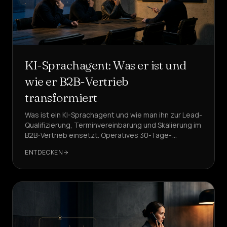
KI-Sprachagent: Was er ist und
wie er B2B-Vertrieb
transformiert
Was ist ein KI-Sprachagent und wie man ihn zur Lead-
Qualifizierung, Terminvereinbarung und Skalierung im
B2B-Vertrieb einsetzt. Operatives 30-Tage-
Framework, KPIs, Risiken und Lösungen mit
ENTDECKEN
DeepAgent.