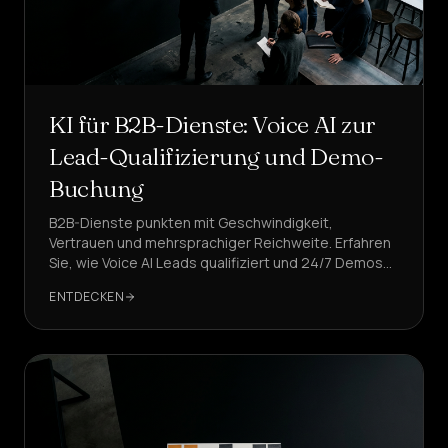
Self-
Service-
Agenten
erstellen
Managerte
Plattform
KI für B2B-Dienste: Voice AI zur
Enterprise-
Lead-Qualifizierung und Demo-
Lösung
Buchung
BRANCHEN
B2B-Dienste punkten mit Geschwindigkeit,
Vertrauen und mehrsprachiger Reichweite. Erfahren
Gesundheit
&
Sie, wie Voice AI Leads qualifiziert und 24/7 Demos
WELLNESS
bucht – mit Enterprise-KPIs, konformen Abläufen und
ENTDECKEN
CRM-Automatisierung, die Ihre RevOps-Abteilung
Gastgewerbe
bereits nutzt.
&
ESSEN
Vertrieb
&
LEAD