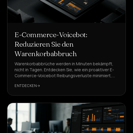
E-Commerce-Voicebot:
Reduzieren Sie den
Warenkorbabbruch
Warenkorbabbrüche werden in Minuten bekämpft,
nicht in Tagen. Entdecken Sie, wie ein proaktiver E-
Commerce-Voicebot Reibungsverluste minimiert,
Verkäufe zurückgewinnt und wichtige KPIs mit Sub-
ENTDECKEN
Sekunden-Latenz steigert.