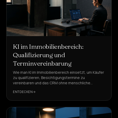
KI im Immobilienbereich:
Qualifizierung und
Terminvereinbarung
Wie man KI im Immobilienbereich einsetzt, um Käufer
zu qualifizieren, Besichtigungstermine zu
vereinbaren und das CRM ohne menschliche
Warteschlangen zu aktualisieren. Vorgefertigte
ENTDECKEN
Workflows, KPIs, DSGVO-Konformität und Beispiele
mit DeepAgent.