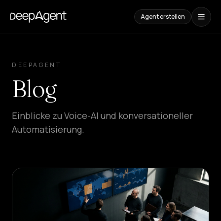
Agent erstellen
Fallstudien
DEEPAGENT
INHALTE
Blog
Vergleiche
AI-
Tools
vergleichen
Einblicke zu Voice-AI und konversationeller
Automatisierung.
Blog
Leitfäden,
Anwendungsfälle
und
Trends
LÖSUNGEN
SaaS
Platform