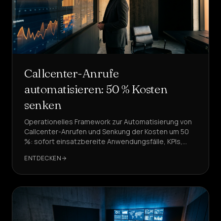
Callcenter-Anrufe
automatisieren: 50 % Kosten
senken
Operationelles Framework zur Automatisierung von
Callcenter-Anrufen und Senkung der Kosten um 50
%: sofort einsatzbereite Anwendungsfälle, KPIs,
Architektur und zu vermeidende Fehler, mit
ENTDECKEN
praktischen Beispielen basierend auf DeepAgent.