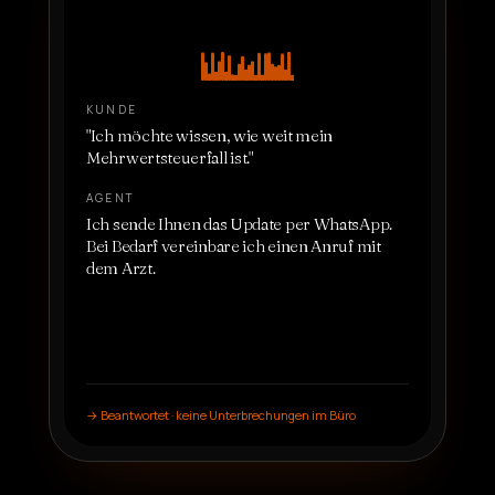
Dienstleistungen
&
ZUHAUSE
Preise
KUNDE
"
Ich möchte wissen, wie weit mein
Mehrwertsteuerfall ist.
"
Über
uns
AGENT
Ich sende Ihnen das Update per WhatsApp.
Werden
Bei Bedarf vereinbare ich einen Anruf mit
dem Arzt.
Sie
Partner
SPRACHE
DE
→
Beantwortet · keine Unterbrechungen im Büro
EINEN
AGENTEN
ERSTELLEN