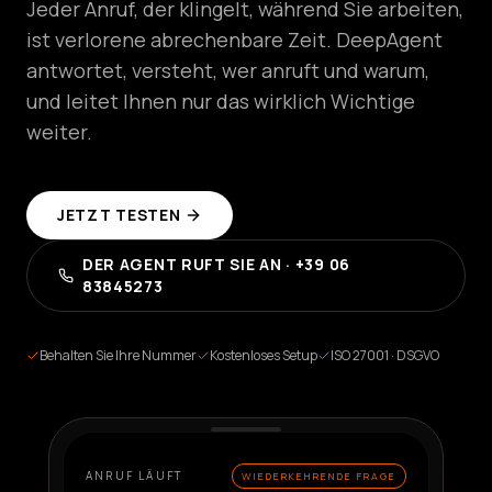
Jeder Anruf, der klingelt, während Sie arbeiten,
Self-
Service-
ist verlorene abrechenbare Zeit. DeepAgent
Agenten
erstellen
antwortet, versteht, wer anruft und warum,
und leitet Ihnen nur das wirklich Wichtige
Managerte
Plattform
weiter.
Enterprise-
Lösung
JETZT TESTEN
BRANCHEN
DER AGENT RUFT SIE AN · +39 06
Gesundheit
&
83845273
WELLNESS
Gastgewerbe
Behalten Sie Ihre Nummer
Kostenloses Setup
ISO 27001 · DSGVO
&
ESSEN
Vertrieb
&
LEAD
ANRUF LÄUFT
WIEDERKEHRENDE FRAGE