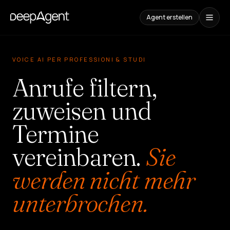
Agent erstellen
Fallstudien
VOICE AI PER PROFESSIONI & STUDI
INHALTE
Anrufe filtern,
Vergleiche
AI-
zuweisen und
Tools
vergleichen
Termine
Blog
Leitfäden,
vereinbaren.
Sie
Anwendungsfälle
und
Trends
werden nicht mehr
unterbrochen.
LÖSUNGEN
SaaS
Platform