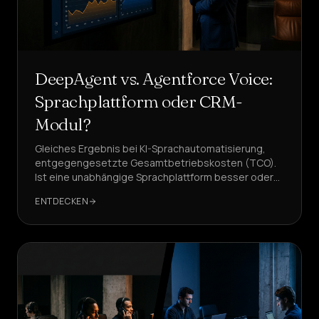
Dienstleistungen
&
ZUHAUSE
Preise
DeepAgent vs. Agentforce Voice:
Sprachplattform oder CRM-
Über
Modul?
uns
Gleiches Ergebnis bei KI-Sprachautomatisierung,
Werden
entgegengesetzte Gesamtbetriebskosten (TCO).
Sie
Ist eine unabhängige Sprachplattform besser oder
das Modul innerhalb eines Enterprise-CRMs wie
Partner
ENTDECKEN
Salesforce?
SPRACHE
DE
EINEN
AGENTEN
ERSTELLEN