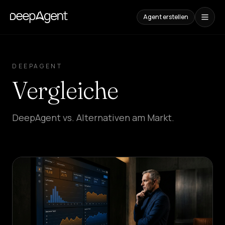
Agent erstellen
Fallstudien
DEEPAGENT
INHALTE
Vergleiche
Vergleiche
AI-
Tools
vergleichen
DeepAgent vs. Alternativen am Markt.
Blog
Leitfäden,
Anwendungsfälle
und
Trends
LÖSUNGEN
SaaS
Platform