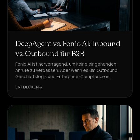
DeepAgent vs. Fonio AI: Inbound
vs. Outbound für B2B
Fonio AI ist hervorragend, um keine eingehenden
Anrufe zu verpassen. Aber wenn es um Outbound,
Geschäftslogik und Enterprise-Compliance in
Deutschland geht, wann lohnt sich die Wahl von
ENTDECKEN
DeepAgent?