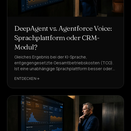
Self-
Service-
Agenten
erstellen
Managerte
DeepAgent vs. Agentforce Voice:
Plattform
Sprachplattform oder CRM-
Enterprise-
Lösung
Modul?
Gleiches Ergebnis bei der KI-Sprache,
BRANCHEN
entgegengesetzte Gesamtbetriebskosten (TCO).
Ist eine unabhängige Sprachplattform besser oder
Gesundheit
&
das Modul innerhalb eines Enterprise-CRMs wie
ENTDECKEN
WELLNESS
Salesforce?
Gastgewerbe
&
ESSEN
Vertrieb
&
LEAD