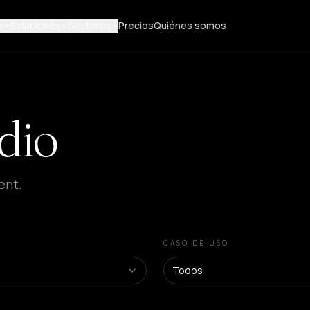
s
Soluciones
Sectores
Precios
Quiénes somos
dio
ent.
CASO DE USO
Todos