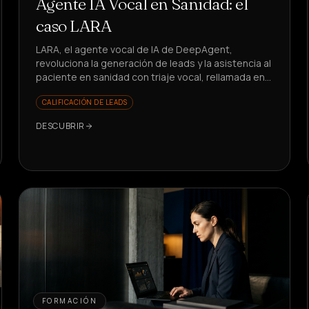
Agente IA Vocal en Sanidad: el
caso LARA
LARA, el agente vocal de IA de DeepAgent,
revoluciona la generación de leads y la asistencia al
paciente en sanidad con triaje vocal, rellamada en
5s y KPI en crecimiento. ¿Quieres ver cómo?
CALIFICACIÓN DE LEADS
DESCUBRIR
FORMACIÓN