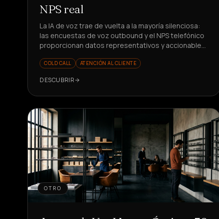
NPS real
La IA de voz trae de vuelta a la mayoría silenciosa:
las encuestas de voz outbound y el NPS telefónico
proporcionan datos representativos y accionables.
¿Listo para medir mejor?
COLD CALL
ATENCIÓN AL CLIENTE
DESCUBRIR
OTRO