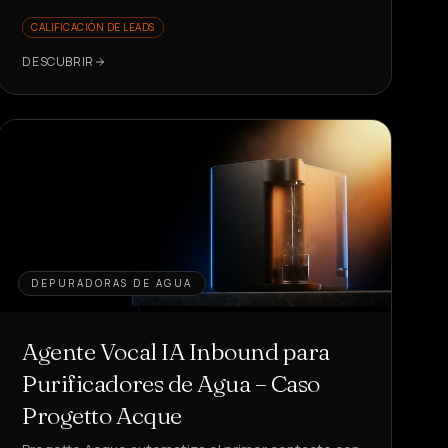
llamadas, 18 citas, 25% de conversión en
CALIFICACIÓN DE LEADS
respuestas.
DESCUBRIR
DEPURADORAS DE AGUA
Agente Vocal IA Inbound para
Purificadores de Agua – Caso
Progetto Acque