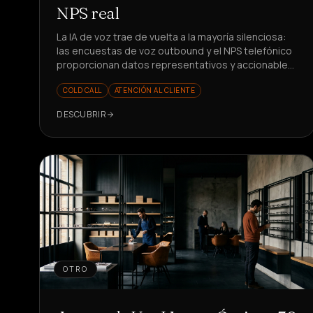
NPS real
La IA de voz trae de vuelta a la mayoría silenciosa:
las encuestas de voz outbound y el NPS telefónico
proporcionan datos representativos y accionables.
¿Listo para medir mejor?
COLD CALL
ATENCIÓN AL CLIENTE
DESCUBRIR
OTRO