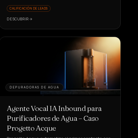
llamadas, 18 citas, 25% de conversión en
CALIFICACIÓN DE LEADS
respuestas.
DESCUBRIR
DEPURADORAS DE AGUA
Agente Vocal IA Inbound para
Purificadores de Agua – Caso
Progetto Acque