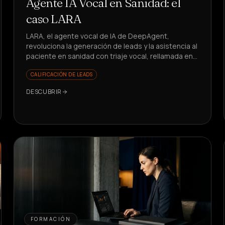
Agente IA Vocal en Sanidad: el
caso LARA
LARA, el agente vocal de IA de DeepAgent,
revoluciona la generación de leads y la asistencia al
paciente en sanidad con triaje vocal, rellamada en
5s y KPI en crecimiento. ¿Quieres ver cómo?
CALIFICACIÓN DE LEADS
DESCUBRIR
FORMACIÓN