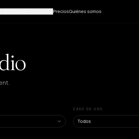
s
Soluciones
Sectores
Precios
Quiénes somos
dio
ent.
CASO DE USO
Todos