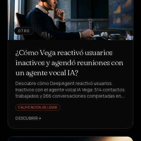
OTRO
¿Cómo Vega reactivó usuarios
inactivos y agendó reuniones con
un agente vocal IA?
Descubre cómo DeepAgent reactivó usuarios
inactivos con el agente vocal IA Vega: 514 contactos
trabajados y 266 conversaciones completadas en
una sola semana, agendando reuniones y
CALIFICACIÓN DE LEADS
obteniendo insights de producto estructurados.
DESCUBRIR