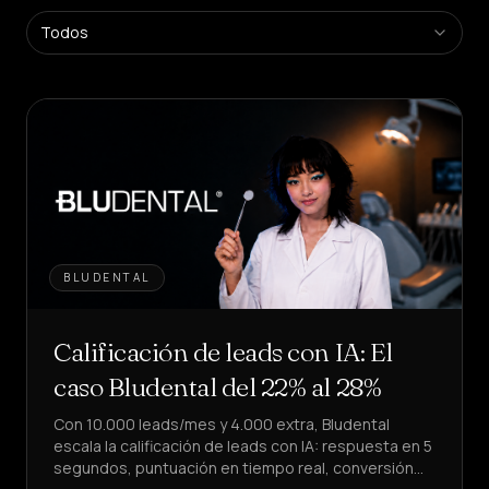
Plataforma
Todos
SaaS
Crea
agentes
en
self-
service
Plataforma
Gestionada
Solución
empresarial
BLUDENTAL
SECTORES
Calificación de leads con IA: El
Salud
&
caso Bludental del 22% al 28%
BIENESTAR
Con 10.000 leads/mes y 4.000 extra, Bludental
Hostelería
&
escala la calificación de leads con IA: respuesta en 5
ALIMENTACIÓN
segundos, puntuación en tiempo real, conversión