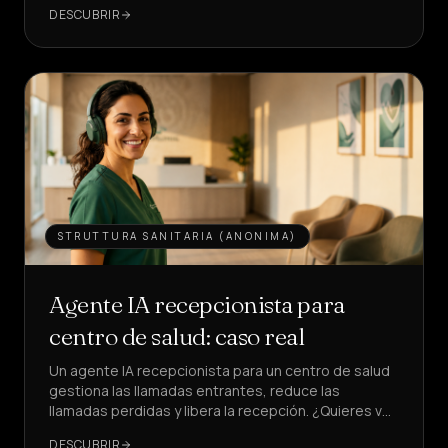
del 22% al 28%.
DESCUBRIR
Ventas
&
LEAD
Servicios
&
HOGAR
Precios
Quiénes
STRUTTURA SANITARIA (ANONIMA)
somos
Agente IA recepcionista para
Hazte
socio
centro de salud: caso real
Un agente IA recepcionista para un centro de salud
IDIOMA
ES
gestiona las llamadas entrantes, reduce las
llamadas perdidas y libera la recepción. ¿Quieres ver
cómo, con KPI reales?
CREAR
DESCUBRIR