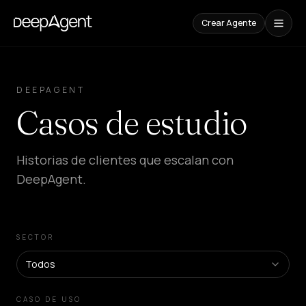
Crear Agente
Casos
de
DEEPAGENT
Estudio
Casos de estudio
CONTENIDOS
Comparaciones
Historias de clientes que escalan con
Compara
herramientas
DeepAgent.
de
IA
Blog
Guías,
SECTOR
casos
y
Todos
tendencias
CASO DE USO
SOLUCIONES