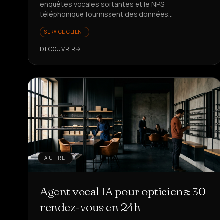
enquêtes vocales sortantes et le NPS
téléphonique fournissent des données
représentatives et exploitables. Prêt à mieux
SERVICE CLIENT
mesurer votre satisfaction client ?
DÉCOUVRIR
AUTRE
Agent vocal IA pour opticiens: 30
rendez-vous en 24h