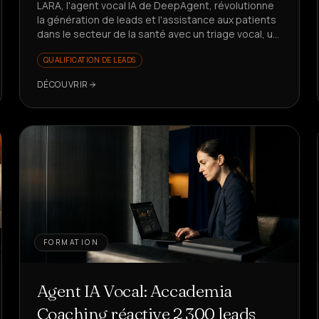
LARA, l'agent vocal IA de DeepAgent, révolutionne
la génération de leads et l'assistance aux patients
dans le secteur de la santé avec un triage vocal, un
rappel en 5s et des KPI en croissance. Vous voulez
QUALIFICATION DE LEADS
voir comment ?
DÉCOUVRIR
FORMATION
Agent IA Vocal: Accademia
Coaching réactive 2 300 leads