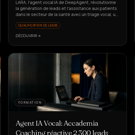
LARA, l'agent vocal IA de DeepAgent, révolutionne
la génération de leads et l'assistance aux patients
dans le secteur de la santé avec un triage vocal, un
rappel en 5s et des KPI en croissance. Vous voulez
QUALIFICATION DE LEADS
voir comment ?
DÉCOUVRIR
FORMATION
Agent IA Vocal: Accademia
Coaching réactive 2 300 leads