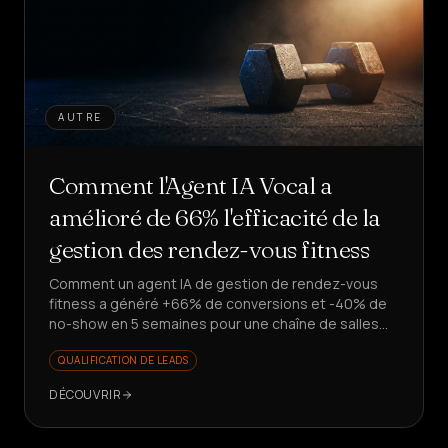
AUTRE
Comment l'Agent IA Vocal a
amélioré de 66% l'efficacité de la
gestion des rendez-vous fitness
Comment un agent IA de gestion de rendez-vous
fitness a généré +66% de conversions et -40% de
no-show en 5 semaines pour une chaîne de salles
de sport. Vous voulez scaler vos leads sans
QUALIFICATION DE LEADS
embaucher ?
DÉCOUVRIR