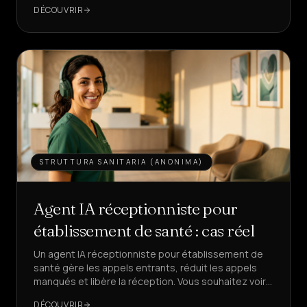
22% à 28%.
DÉCOUVRIR
Vente
&
LEAD
Services
&
MAISON
Tarifs
STRUTTURA SANITARIA (ANONIMA)
Qui
sommes-
nous
Agent IA réceptionniste pour
établissement de santé : cas réel
Devenez
partenaire
Un agent IA réceptionniste pour établissement de
santé gère les appels entrants, réduit les appels
manqués et libère la réception. Vous souhaitez voir
LANGUE
FR
comment, avec des KPI réels ?
DÉCOUVRIR