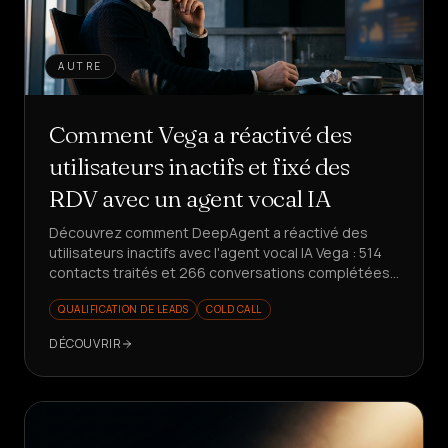
AUTRE
Comment Vega a réactivé des
utilisateurs inactifs et fixé des
RDV avec un agent vocal IA
Découvrez comment DeepAgent a réactivé des
utilisateurs inactifs avec l'agent vocal IA Vega : 514
contacts traités et 266 conversations complétées
en une seule semaine, avec des rendez-vous fixés
QUALIFICATION DE LEADS
COLD CALL
et des insights produit structurés.
DÉCOUVRIR