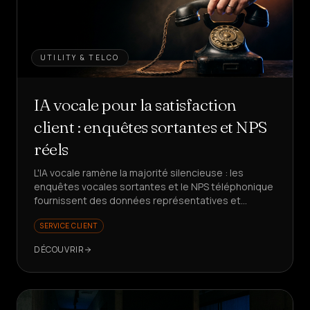
UTILITY & TELCO
IA vocale pour la satisfaction
client : enquêtes sortantes et NPS
réels
L'IA vocale ramène la majorité silencieuse : les
enquêtes vocales sortantes et le NPS téléphonique
fournissent des données représentatives et
exploitables. Prêt à mieux mesurer votre
SERVICE CLIENT
satisfaction client ?
DÉCOUVRIR