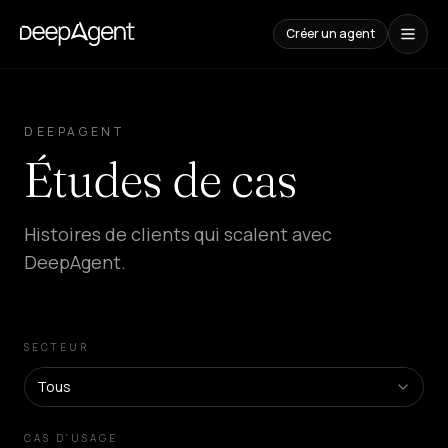
Créer un agent
Études
de
DEEPAGENT
cas
Études de cas
CONTENUS
Comparaisons
Histoires de clients qui scalent avec
Comparatif
d'outils
DeepAgent.
IA
Blog
Guides,
cas
SECTEUR
et
tendances
Tous
SOLUTIONS
CAS D'USAGE