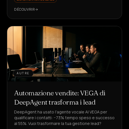
voir comment ?
DÉCOUVRIR
AUTRE
Automazione vendite: VEGA di
DeepAgent trasforma i lead
DeepAgent ha usato l'agente vocale AI VEGA per
qualificare i contatti: −73% tempo speso e successo
al 55%. Vuoi trasformare la tua gestione lead?