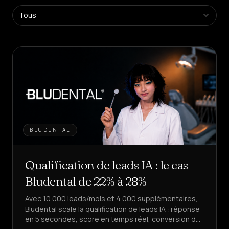
Plateforme
Tous
SaaS
Créez
des
agents
en
libre-
service
Plateforme
Managée
Solution
d'entreprise
BLUDENTAL
SECTEURS
Qualification de leads IA : le cas
Santé
&
Bludental de 22% à 28%
BIEN-
ÊTRE
Avec 10 000 leads/mois et 4 000 supplémentaires,
Bludental scale la qualification de leads IA : réponse
Hôtellerie
&
en 5 secondes, score en temps réel, conversion de
ALIMENTATION