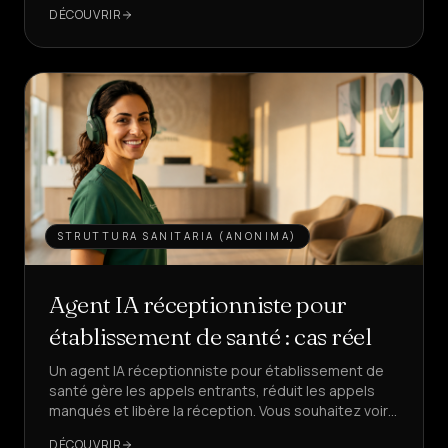
22% à 28%.
DÉCOUVRIR
Vente
&
LEAD
Services
&
MAISON
Tarifs
STRUTTURA SANITARIA (ANONIMA)
Qui
sommes-
nous
Agent IA réceptionniste pour
établissement de santé : cas réel
Devenez
partenaire
Un agent IA réceptionniste pour établissement de
santé gère les appels entrants, réduit les appels
manqués et libère la réception. Vous souhaitez voir
LANGUE
FR
comment, avec des KPI réels ?
DÉCOUVRIR