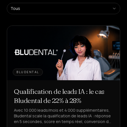
Plateforme
Tous
SaaS
Créez
des
agents
en
libre-
service
Plateforme
Managée
Solution
d'entreprise
BLUDENTAL
SECTEURS
Qualification de leads IA : le cas
Santé
&
Bludental de 22% à 28%
BIEN-
ÊTRE
Avec 10 000 leads/mois et 4 000 supplémentaires,
Bludental scale la qualification de leads IA : réponse
Hôtellerie
&
en 5 secondes, score en temps réel, conversion de
ALIMENTATION