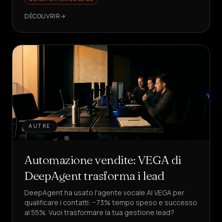
voir comment ?
DÉCOUVRIR
AUTRE
Automazione vendite: VEGA di
DeepAgent trasforma i lead
DeepAgent ha usato l'agente vocale AI VEGA per
qualificare i contatti: −73% tempo speso e successo
al 55%. Vuoi trasformare la tua gestione lead?