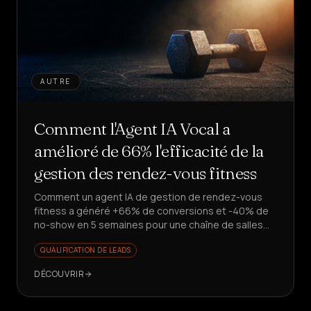
AUTRE
Comment l'Agent IA Vocal a
amélioré de 66% l'efficacité de la
gestion des rendez-vous fitness
Comment un agent IA de gestion de rendez-vous
fitness a généré +66% de conversions et -40% de
no-show en 5 semaines pour une chaîne de salles
de sport. Vous voulez scaler vos leads sans
QUALIFICATION DE LEADS
embaucher ?
DÉCOUVRIR