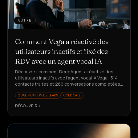
AUTRE
Comment Vega a réactivé des
utilisateurs inactifs et fixé des
RDV avec un agent vocal IA
Découvrez comment DeepAgent a réactivé des
utilisateurs inactifs avec l'agent vocal IA Vega : 514
contacts traités et 266 conversations complétées
en une seule semaine, avec des rendez-vous fixés
QUALIFICATION DE LEADS
COLD CALL
et des insights produit structurés.
DÉCOUVRIR