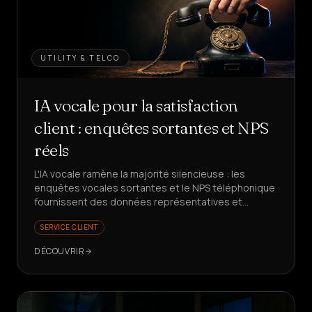
UTILITY & TELCO
IA vocale pour la satisfaction
client : enquêtes sortantes et NPS
réels
L'IA vocale ramène la majorité silencieuse : les
enquêtes vocales sortantes et le NPS téléphonique
fournissent des données représentatives et
exploitables. Prêt à mieux mesurer votre
SERVICE CLIENT
satisfaction client ?
DÉCOUVRIR