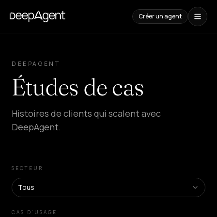
Créer un agent
Études
de
DEEPAGENT
cas
Études de cas
CONTENUS
Comparaisons
Histoires de clients qui scalent avec
Comparatif
d'outils
DeepAgent.
IA
Blog
Guides,
cas
SECTEUR
et
tendances
Tous
SOLUTIONS
CAS D'USAGE