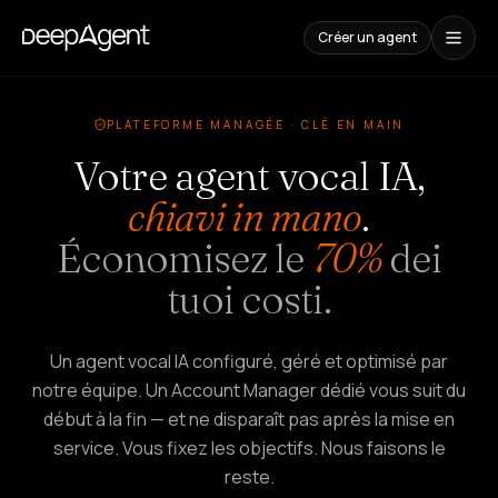
Créer un agent
Études
PLATEFORME MANAGÉE · CLÉ EN MAIN
de
cas
Votre agent vocal IA,
chiavi in mano
.
CONTENUS
Économisez le
70%
dei
Comparaisons
Comparatif
tuoi costi.
d'outils
IA
Blog
Un agent vocal IA configuré, géré et optimisé par
Guides,
cas
notre équipe. Un Account Manager dédié vous suit du
et
début à la fin — et ne disparaît pas après la mise en
tendances
service. Vous fixez les objectifs. Nous faisons le
reste.
SOLUTIONS