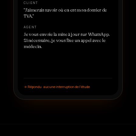
CLIENT
"
J'aimerais savoir où en est mon dossier de
Vente
&
TVA.
"
LEAD
AGENT
Je vous envoie la mise à jour sur WhatsApp.
Services
&
Si nécessaire, je vous fixe un appel avec le
MAISON
médecin.
Tarifs
Qui
sommes-
→
Répondu · aucune interruption de l'étude
nous
Devenez
partenaire
LANGUE
FR