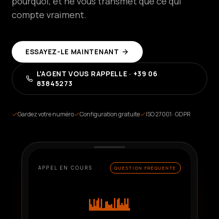
pourquoi, et ne vous transmet que ce qui
Plateforme
compte vraiment.
SaaS
Créez
des
agents
en
ESSAYEZ-LE MAINTENANT
libre-
service
L'AGENT VOUS RAPPELLE · +39 06
83845273
Plateforme
Managée
Solution
d'entreprise
Gardez votre numéro
Configuration gratuite
ISO 27001 · GDPR
SECTEURS
Santé
&
APPEL EN COURS
QUESTION FRÉQUENTE
BIEN-
ÊTRE
Hôtellerie
&
ALIMENTATION