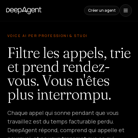
Créer un agent
Études
de
VOICE AI PER PROFESSIONI & STUDI
cas
Filtre les appels, trie
CONTENUS
et prend rendez-
Comparaisons
vous. Vous n'êtes
Comparatif
d'outils
IA
plus interrompu.
Blog
Guides,
cas
et
Chaque appel qui sonne pendant que vous
tendances
travaillez est du temps facturable perdu.
DeepAgent répond, comprend qui appelle et
SOLUTIONS