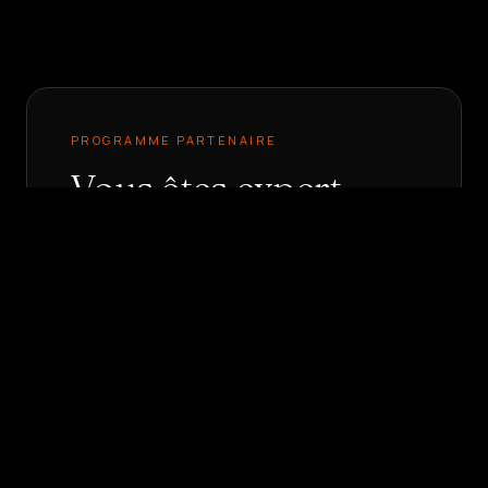
PROGRAMME PARTENAIRE
Vous êtes expert-
comptable ? Offrez-
le à vos clients.
Vos clients PME ont le même
problème : appels manqués,
personne ne répond. Avec le
programme partenaire DeepAgent,
vous le leur proposez comme service