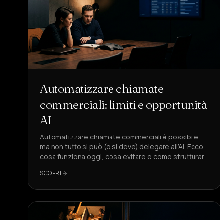
Automatizzare chiamate
commerciali: limiti e opportunità
AI
Automatizzare chiamate commerciali è possibile,
ma non tutto si può (o si deve) delegare all’AI. Ecco
cosa funziona oggi, cosa evitare e come strutturare
una soluzione produttiva e conforme, con
SCOPRI
DeepAgent come riferimento.