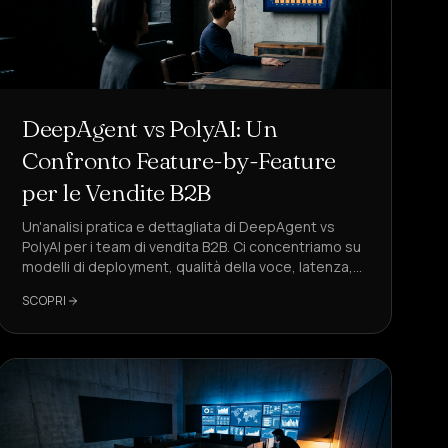
DeepAgent vs PolyAI: Un
Confronto Feature-by-Feature
per le Vendite B2B
Un'analisi pratica e dettagliata di DeepAgent vs
PolyAI per i team di vendita B2B. Ci concentriamo su
modelli di deployment, qualità della voce, latenza,
workflow CRM, conformità e costo per
SCOPRI
appuntamento.