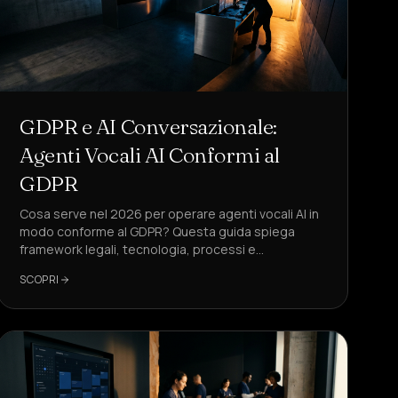
GDPR e AI Conversazionale:
Agenti Vocali AI Conformi al
GDPR
Cosa serve nel 2026 per operare agenti vocali AI in
modo conforme al GDPR? Questa guida spiega
framework legali, tecnologia, processi e
un'implementazione pragmatica – con DeepAgent
SCOPRI
come soluzione di riferimento.