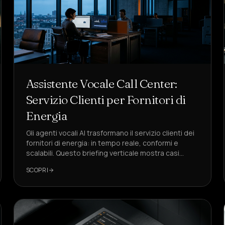
Assistente Vocale Call Center:
Servizio Clienti per Fornitori di
Energia
Gli agenti vocali AI trasformano il servizio clienti dei
fornitori di energia: in tempo reale, conformi e
scalabili. Questo briefing verticale mostra casi
d'uso, KPI, flussi di chiamata e perché DeepAgent è
SCOPRI
il riferimento.