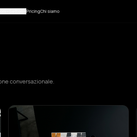
oni
Settori
Pricing
Chi siamo
ione conversazionale.