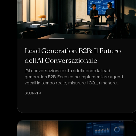
Lead Generation B2B: Il Futuro
dell'AI Conversazionale
L'AI conversazionale sta ridefinendo la lead
generation B2B. Ecco come implementare agenti
vocali in tempo reale, misurare i CQL, rimanere
conformi e scalare la pipeline con un ROI
SCOPRI
prevedibile.