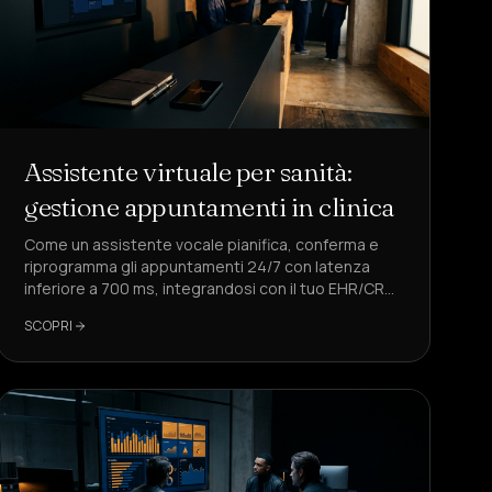
Assistente virtuale per sanità:
gestione appuntamenti in clinica
Come un assistente vocale pianifica, conferma e
riprogramma gli appuntamenti 24/7 con latenza
inferiore a 700 ms, integrandosi con il tuo EHR/CRM
e riducendo il costo per appuntamento. Caso
SCOPRI
pratico con DeepAgent.