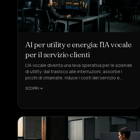
AI per utility e energia: l'IA vocale
per il servizio clienti
L'IA vocale diventa una leva operativa per le aziende
di utility: dal trasloco alle interruzioni, assorbe i
picchi di chiamate, riduce i costi del servizio e
migliora la conformità. DeepAgent serve qui come
SCOPRI
riferimento.