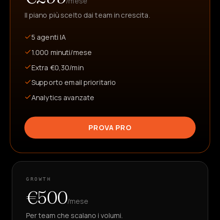
/mese
Il piano più scelto dai team in crescita.
5 agenti IA
1.000 minuti/mese
Extra €0,30/min
Supporto email prioritario
Analytics avanzate
PROVA PRO
GROWTH
€500
/mese
Per team che scalano i volumi.