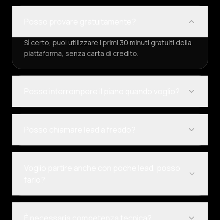
Posso provare gratuitamente?
Sì certo, puoi utilizzare i primi 30 minuti gratuiti della
piattaforma, senza carta di credito.
Posso interrompere il piano quando voglio?
Posso chiamare lead a freddo?
Voglio partire anche con poche lead, posso
farlo?
È necessaria competenza tecnica?