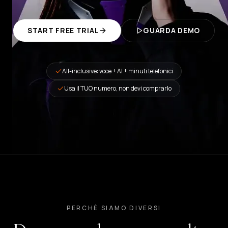
SaaS
Platform
Crea
START FREE TRIAL
GUARDA DEMO
agenti
in
self-
service
All-inclusive: voce + AI + minuti telefonici
Managed
Platform
Usa il TUO numero, non devi comprarlo
Soluzione
enterprise
SETTORI
Salute
&
BENESSERE
Ospitalità
&
FOOD
PERCHÉ SIAMO DIVERSI