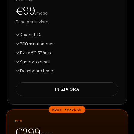
€99
/mese
Base per iniziare.
2 agenti IA
300 minuti/mese
Extra €0,33/min
Supporto email
Dashboard base
INIZIA ORA
MOST POPULAR
PRO
€299