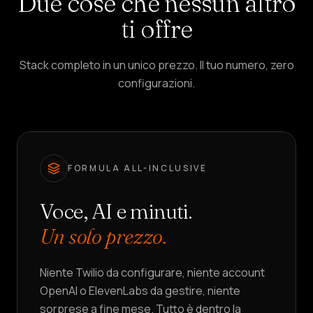
Due cose che nessun altro
Vendita
&
LEAD
ti offre
Servizi
&
Stack completo in un unico prezzo. Il tuo numero, zero
CASA
configurazioni.
Pricing
Chi
siamo
FORMULA ALL-INCLUSIVE
Diventa
Voce, AI e minuti.
partner
Un solo prezzo.
LINGUA
IT
Niente Twilio da configurare, niente account
CREA
OpenAI o ElevenLabs da gestire, niente
UN
sorprese a fine mese. Tutto è dentro la